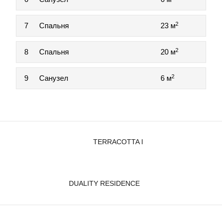
2
7
Спальня
23 м
2
8
Спальня
20 м
2
9
Санузел
6 м
TERRACOTTA I
DUALITY RESIDENCE